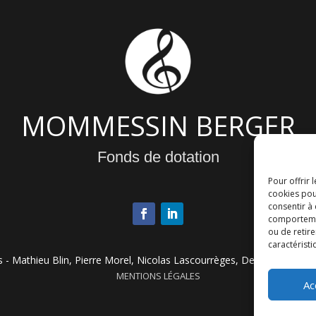
MOMMESSIN BERGER
Fonds de dotation
Pour offrir 
cookies pou
consentir à
comportement
ou de retire
caractéristi
- Mathieu Blin, Pierre Morel, Nicolas Lascourrèges, Denis Allard & G
MENTIONS LÉGALES
Ac